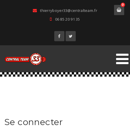
0
thierryboyer33@centralteam.fr
06 85 20 91 35
Se connecter