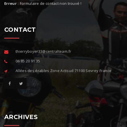
Erreur :
Formulaire de contact non trouvé !
CONTACT
thierryboyer33@centralteam.fr
06 85 20 91 35
Allées des érables Zone Actisud 71100 Sevrey France
ARCHIVES
A