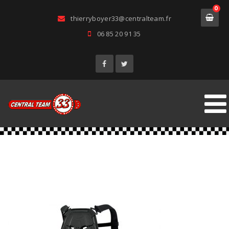
0
thierryboyer33@centralteam.fr
06 85 20 91 35