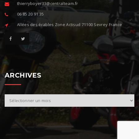
thierryboyer33@centralteam.fr
06 85 20 91 35
Allées des érables Zone Actisud 71100 Sevrey France
ARCHIVES
A