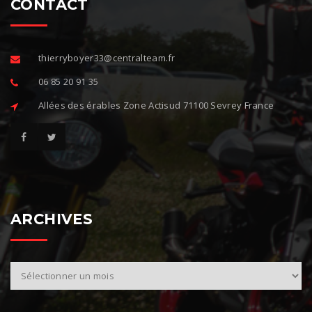
CONTACT
thierryboyer33@centralteam.fr
06 85 20 91 35
Allées des érables Zone Actisud 71100 Sevrey France
ARCHIVES
A