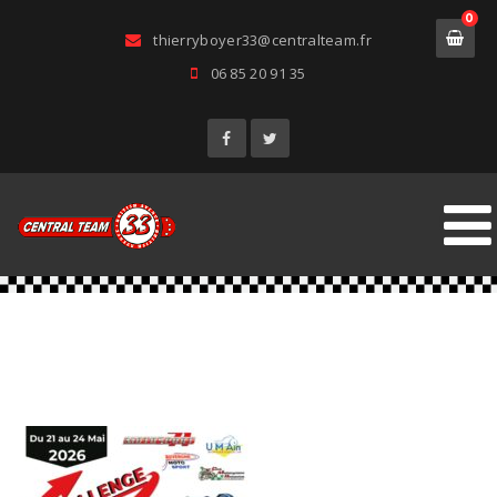
0
thierryboyer33@centralteam.fr
06 85 20 91 35