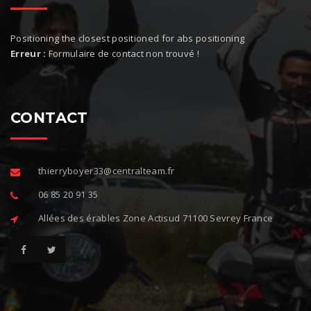
Positioning the closest positioned for abs positioning
Erreur :
Formulaire de contact non trouvé !
CONTACT
thierryboyer33@centralteam.fr
06 85 20 91 35
Allées des érables Zone Actisud 71100 Sevrey France