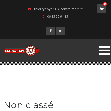
0
thierryboyer33@centralteam.fr
06 85 20 91 35
Non classé